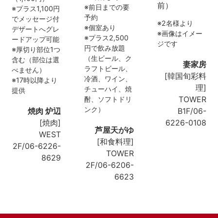
前）
前日までの要
プラス1,100円
予約
でメッセージ付
2名様より
個室あり
デザートへグレ
画像はイメー
プラス2,500
ードアップ可能
ジです
円で飲み放題
厚切り部位1つ
（生ビール、ク
含む（部位は選
妻家房
ラフトビール、
べません）
[韓国旬彩料
冷酒、ワイン、
17時以降より
理]
チューハイ、焼
提供
TOWER
酎、ソフトドリ
ンク）
焼肉 炉辺
B1F/06-
[焼肉]
6226-0108
芦屋天がゆ
WEST
[和食料理]
2F/06-6226-
TOWER
8629
2F/06-6206-
6623