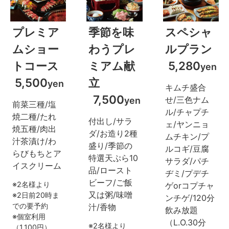
プレミア
季節を味
スペシャ
ムショー
わうプレ
ルプラン
トコース
ミアム献
5,280
yen
5,500
立
yen
キムチ盛合
7,500
せ/三色ナム
yen
前菜三種/塩
ル/チャプチ
焼二種/たれ
付出し/サラ
ェ/ヤンニョ
焼五種/肉出
ダ/お造り2種
ムチキン/プ
汁茶漬け/わ
盛り/季節の
ルコギ/豆腐
らびもちとア
特選天ぷら10
サラダ/パチ
イスクリーム
品/ロースト
ヂミ/プデチ
ビーフ/ご飯
2名様より
ゲorコプチャ
又は粥/味噌
2日前20時ま
ンチゲ/120分
での要予約
汁/香物
飲み放題
個室利用
（L.O.30分
2名様より
（1,100円）